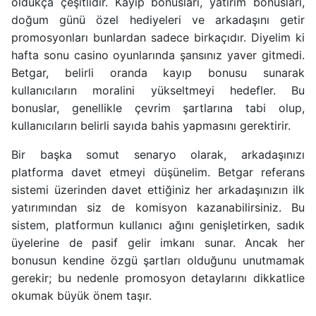
oldukça çeşitlidir. Kayıp bonusları, yatırım bonusları,
doğum günü özel hediyeleri ve arkadaşını getir
promosyonları bunlardan sadece birkaçıdır. Diyelim ki
hafta sonu casino oyunlarında şansınız yaver gitmedi.
Betgar, belirli oranda kayıp bonusu sunarak
kullanıcıların moralini yükseltmeyi hedefler. Bu
bonuslar, genellikle çevrim şartlarına tabi olup,
kullanıcıların belirli sayıda bahis yapmasını gerektirir.
Bir başka somut senaryo olarak, arkadaşınızı
platforma davet etmeyi düşünelim. Betgar referans
sistemi üzerinden davet ettiğiniz her arkadaşınızın ilk
yatırımından siz de komisyon kazanabilirsiniz. Bu
sistem, platformun kullanıcı ağını genişletirken, sadık
üyelerine de pasif gelir imkanı sunar. Ancak her
bonusun kendine özgü şartları olduğunu unutmamak
gerekir; bu nedenle promosyon detaylarını dikkatlice
okumak büyük önem taşır.