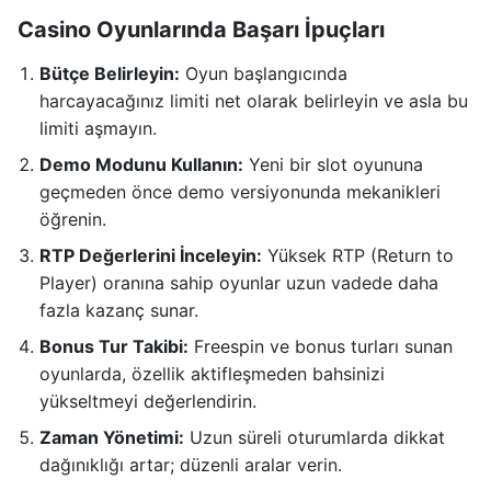
Casino Oyunlarında Başarı İpuçları
Bütçe Belirleyin:
Oyun başlangıcında
harcayacağınız limiti net olarak belirleyin ve asla bu
limiti aşmayın.
Demo Modunu Kullanın:
Yeni bir slot oyununa
geçmeden önce demo versiyonunda mekanikleri
öğrenin.
RTP Değerlerini İnceleyin:
Yüksek RTP (Return to
Player) oranına sahip oyunlar uzun vadede daha
fazla kazanç sunar.
Bonus Tur Takibi:
Freespin ve bonus turları sunan
oyunlarda, özellik aktifleşmeden bahsinizi
yükseltmeyi değerlendirin.
Zaman Yönetimi:
Uzun süreli oturumlarda dikkat
dağınıklığı artar; düzenli aralar verin.