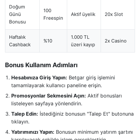
Doğum
100
Günü
Aktif üyelik
20x Slot
Freespin
Bonusu
Haftalık
1.000 TL
%10
2x Casino
Cashback
üzeri kayıp
Bonus Kullanım Adımları
Hesabınıza Giriş Yapın:
Betgar giriş işlemini
tamamlayarak kullanıcı paneline erişin.
Promosyonlar Sekmesini Açın:
Aktif bonusları
listeleyen sayfaya yönlendirin.
Talep Edin:
İstediğiniz bonusun "Talep Et" butonuna
tıklayın.
Yatırımınızı Yapın:
Bonusun minimum yatırım şartını
karşılayacak şekilde işlem gerçekleştirin.