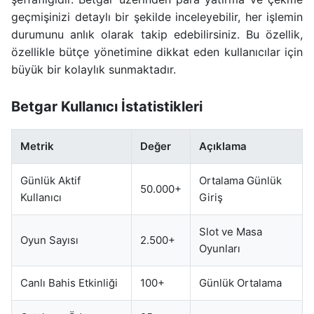
geçmişinizi detaylı bir şekilde inceleyebilir, her işlemin
durumunu anlık olarak takip edebilirsiniz. Bu özellik,
özellikle bütçe yönetimine dikkat eden kullanıcılar için
büyük bir kolaylık sunmaktadır.
Betgar Kullanıcı İstatistikleri
Metrik
Değer
Açıklama
Günlük Aktif
Ortalama Günlük
50.000+
Kullanıcı
Giriş
Slot ve Masa
Oyun Sayısı
2.500+
Oyunları
Canlı Bahis Etkinliği
100+
Günlük Ortalama