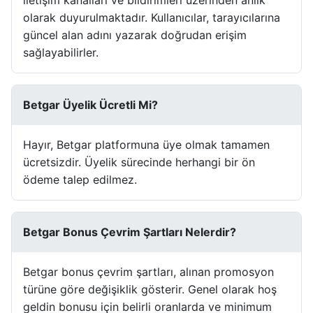
iletişim kanalları ve bildirimleri üzerinden anlık
olarak duyurulmaktadır. Kullanıcılar, tarayıcılarına
güncel alan adını yazarak doğrudan erişim
sağlayabilirler.
Betgar Üyelik Ücretli Mi?
Hayır, Betgar platformuna üye olmak tamamen
ücretsizdir. Üyelik sürecinde herhangi bir ön
ödeme talep edilmez.
Betgar Bonus Çevrim Şartları Nelerdir?
Betgar bonus çevrim şartları, alınan promosyon
türüne göre değişiklik gösterir. Genel olarak hoş
geldin bonusu için belirli oranlarda ve minimum