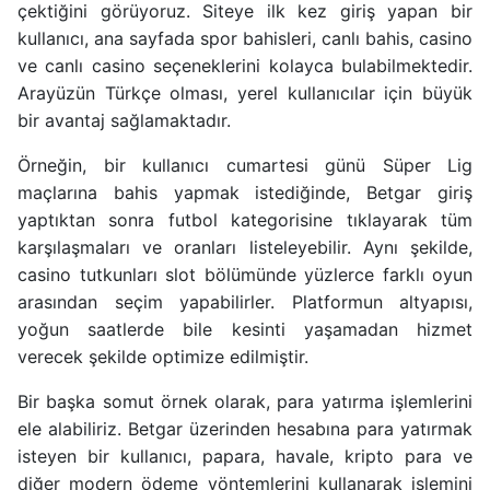
çektiğini görüyoruz. Siteye ilk kez giriş yapan bir
kullanıcı, ana sayfada spor bahisleri, canlı bahis, casino
ve canlı casino seçeneklerini kolayca bulabilmektedir.
Arayüzün Türkçe olması, yerel kullanıcılar için büyük
bir avantaj sağlamaktadır.
Örneğin, bir kullanıcı cumartesi günü Süper Lig
maçlarına bahis yapmak istediğinde, Betgar giriş
yaptıktan sonra futbol kategorisine tıklayarak tüm
karşılaşmaları ve oranları listeleyebilir. Aynı şekilde,
casino tutkunları slot bölümünde yüzlerce farklı oyun
arasından seçim yapabilirler. Platformun altyapısı,
yoğun saatlerde bile kesinti yaşamadan hizmet
verecek şekilde optimize edilmiştir.
Bir başka somut örnek olarak, para yatırma işlemlerini
ele alabiliriz. Betgar üzerinden hesabına para yatırmak
isteyen bir kullanıcı, papara, havale, kripto para ve
diğer modern ödeme yöntemlerini kullanarak işlemini