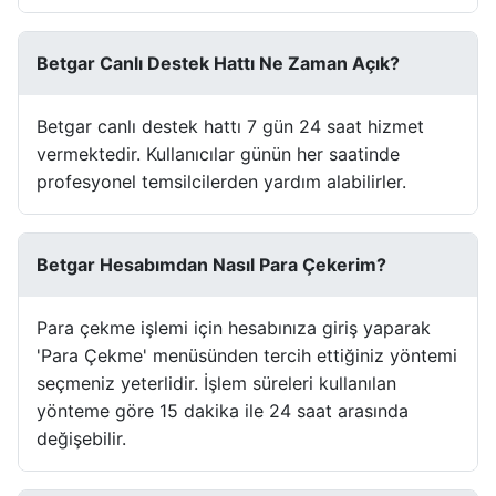
Betgar Canlı Destek Hattı Ne Zaman Açık?
Betgar canlı destek hattı 7 gün 24 saat hizmet
vermektedir. Kullanıcılar günün her saatinde
profesyonel temsilcilerden yardım alabilirler.
Betgar Hesabımdan Nasıl Para Çekerim?
Para çekme işlemi için hesabınıza giriş yaparak
'Para Çekme' menüsünden tercih ettiğiniz yöntemi
seçmeniz yeterlidir. İşlem süreleri kullanılan
yönteme göre 15 dakika ile 24 saat arasında
değişebilir.