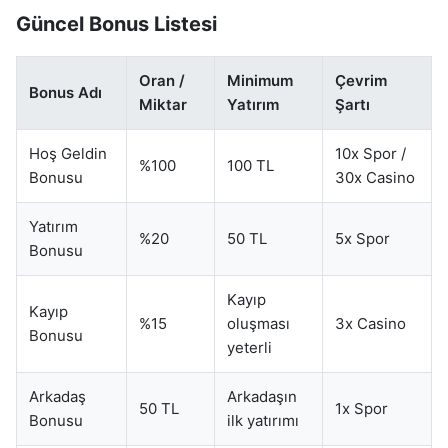
Güncel Bonus Listesi
Oran /
Minimum
Çevrim
Bonus Adı
Miktar
Yatırım
Şartı
Hoş Geldin
10x Spor /
%100
100 TL
Bonusu
30x Casino
Yatırım
%20
50 TL
5x Spor
Bonusu
Kayıp
Kayıp
%15
oluşması
3x Casino
Bonusu
yeterli
Arkadaş
Arkadaşın
50 TL
1x Spor
Bonusu
ilk yatırımı