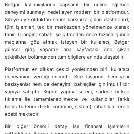
Betgar, kullanıcılarına kapsamlı bir online eğlence
deneyimi sunmayı hedefleyen modern bir platformdur.
Siteye üye olduktan sonra karşınıza çıkan dashboard,
tüm işlemleri tek bir merkezden yönetmenize olanak
tanır. Örneğin, sabah işe gitmeden önce hızlıca günün
maçlarına göz atmak isteyen bir kullanıcı, Betgar
güncel giriş yaparak ana sayfadaki öne çıkan
etkinlikler bölümünden tüm bilgilere anında ulaşabilir.
Platformun en dikkat çekici yönlerinden biri, kullanıcı
deneyimine verdiği önemdir. Site tasarımı, hem yeni
başlayanlar hem de deneyimli bahisçiler için intuitif bir
yapıya sahiptir. Kupon yapma süreci, sadece birkaç
tıklama ile tamamlanabilmekte ve kullanıcılar farklı
bahis türlerini (tekli, kombine, sistem) rahatlıkla tercih
edebilmektedir.
Bir diğer önemli detay ise finansal işlemlerin
şeffaflığıdır. Betgar üzerinden para yatırma ve çekme