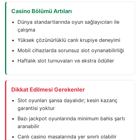
Casino Bölümü Artıları
Dünya standartlarında oyun sağlayıcıları ile
çalışma
Yüksek çözünürlüklü canlı krupiye deneyimi
Mobil cihazlarda sorunsuz slot oynanabilirliği
Haftalık slot turnuvaları ve ekstra ödüller
Dikkat Edilmesi Gerekenler
Slot oyunları şansa dayalıdır; kesin kazanç
garantisi yoktur
Bazı jackpot oyunlarında minimum bahis şartı
aranabilir
Canlı casino masalarında yer sınırlı olabilir