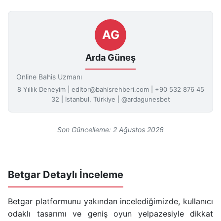
AG
Arda Güneş
Online Bahis Uzmanı
8 Yıllık Deneyim | editor@bahisrehberi.com | +90 532 876 45
32 | İstanbul, Türkiye | @ardagunesbet
Son Güncelleme: 2 Ağustos 2026
Betgar Detaylı İnceleme
Betgar platformunu yakından incelediğimizde, kullanıcı
odaklı tasarımı ve geniş oyun yelpazesiyle dikkat