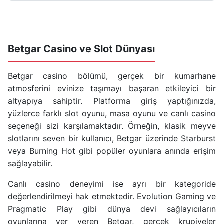
Betgar Casino ve Slot Dünyası
Betgar casino bölümü, gerçek bir kumarhane
atmosferini evinize taşımayı başaran etkileyici bir
altyapıya sahiptir. Platforma giriş yaptığınızda,
yüzlerce farklı slot oyunu, masa oyunu ve canlı casino
seçeneği sizi karşılamaktadır. Örneğin, klasik meyve
slotlarını seven bir kullanıcı, Betgar üzerinde Starburst
veya Burning Hot gibi popüler oyunlara anında erişim
sağlayabilir.
Canlı casino deneyimi ise ayrı bir kategoride
değerlendirilmeyi hak etmektedir. Evolution Gaming ve
Pragmatic Play gibi dünya devi sağlayıcıların
oyunlarına yer veren Betgar, gerçek krupiyeler