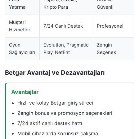
Yatırma
Kripto Para
Güvenli
Müşteri
7/24 Canlı Destek
Profesyonel
Hizmetleri
Oyun
Evolution, Pragmatic
Zengin
Sağlayıcıları
Play, NetEnt
Seçenek
Betgar Avantaj ve Dezavantajları
Avantajlar
Hızlı ve kolay Betgar giriş süreci
Zengin bonus ve promosyon seçenekleri
7/24 aktif canlı destek hattı
Mobil cihazlarda sorunsuz çalışma