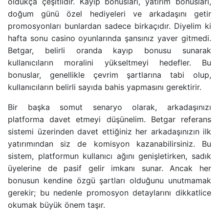
oldukça çeşitlidir. Kayıp bonusları, yatırım bonusları,
doğum günü özel hediyeleri ve arkadaşını getir
promosyonları bunlardan sadece birkaçıdır. Diyelim ki
hafta sonu casino oyunlarında şansınız yaver gitmedi.
Betgar, belirli oranda kayıp bonusu sunarak
kullanıcıların moralini yükseltmeyi hedefler. Bu
bonuslar, genellikle çevrim şartlarına tabi olup,
kullanıcıların belirli sayıda bahis yapmasını gerektirir.
Bir başka somut senaryo olarak, arkadaşınızı
platforma davet etmeyi düşünelim. Betgar referans
sistemi üzerinden davet ettiğiniz her arkadaşınızın ilk
yatırımından siz de komisyon kazanabilirsiniz. Bu
sistem, platformun kullanıcı ağını genişletirken, sadık
üyelerine de pasif gelir imkanı sunar. Ancak her
bonusun kendine özgü şartları olduğunu unutmamak
gerekir; bu nedenle promosyon detaylarını dikkatlice
okumak büyük önem taşır.