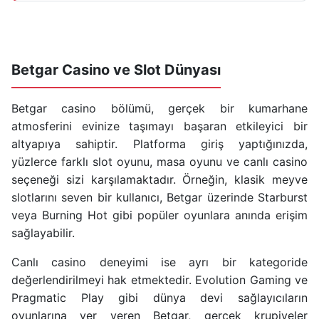
Betgar Casino ve Slot Dünyası
Betgar casino bölümü, gerçek bir kumarhane
atmosferini evinize taşımayı başaran etkileyici bir
altyapıya sahiptir. Platforma giriş yaptığınızda,
yüzlerce farklı slot oyunu, masa oyunu ve canlı casino
seçeneği sizi karşılamaktadır. Örneğin, klasik meyve
slotlarını seven bir kullanıcı, Betgar üzerinde Starburst
veya Burning Hot gibi popüler oyunlara anında erişim
sağlayabilir.
Canlı casino deneyimi ise ayrı bir kategoride
değerlendirilmeyi hak etmektedir. Evolution Gaming ve
Pragmatic Play gibi dünya devi sağlayıcıların
oyunlarına yer veren Betgar, gerçek krupiyeler