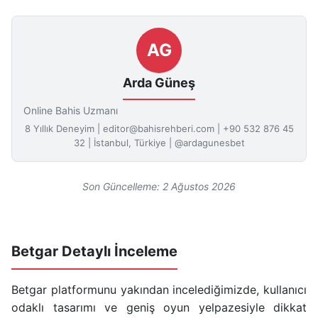
AG
Arda Güneş
Online Bahis Uzmanı
8 Yıllık Deneyim | editor@bahisrehberi.com | +90 532 876 45
32 | İstanbul, Türkiye | @ardagunesbet
Son Güncelleme: 2 Ağustos 2026
Betgar Detaylı İnceleme
Betgar platformunu yakından incelediğimizde, kullanıcı
odaklı tasarımı ve geniş oyun yelpazesiyle dikkat