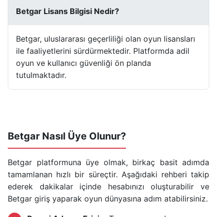
Betgar Lisans Bilgisi Nedir?
Betgar, uluslararası geçerliliği olan oyun lisansları
ile faaliyetlerini sürdürmektedir. Platformda adil
oyun ve kullanıcı güvenliği ön planda
tutulmaktadır.
Betgar Nasıl Üye Olunur?
Betgar platformuna üye olmak, birkaç basit adımda
tamamlanan hızlı bir süreçtir. Aşağıdaki rehberi takip
ederek dakikalar içinde hesabınızı oluşturabilir ve
Betgar giriş yaparak oyun dünyasına adım atabilirsiniz.