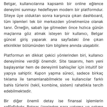
Betgar, kullanıcılarına kapsamlı bir online eğlence
deneyimi sunmayı hedefleyen modern bir platformdur.
Siteye üye olduktan sonra karşınıza çıkan dashboard,
tüm işlemleri tek bir merkezden yönetmenize olanak
tanır. Örneğin, sabah işe gitmeden önce hızlıca günün
maçlarına göz atmak isteyen bir kullanıcı, Betgar
güncel giriş yaparak ana sayfadaki öne çıkan
etkinlikler bölümünden tüm bilgilere anında ulaşabilir.
Platformun en dikkat çekici yönlerinden biri, kullanıcı
deneyimine verdiği önemdir. Site tasarımı, hem yeni
başlayanlar hem de deneyimli bahisçiler için intuitif bir
yapıya sahiptir. Kupon yapma süreci, sadece birkaç
tıklama ile tamamlanabilmekte ve kullanıcılar farklı
bahis türlerini (tekli, kombine, sistem) rahatlıkla tercih
edebilmektedir.
Bir diğer önemli detay ise finansal işlemlerin
şeffaflığıdır. Betgar üzerinden para yatırma ve çekme