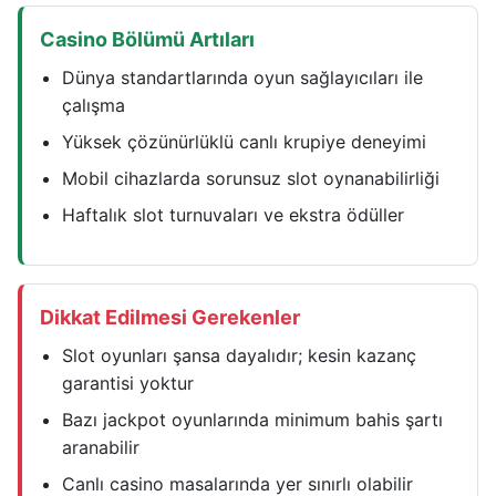
Casino Bölümü Artıları
Dünya standartlarında oyun sağlayıcıları ile
çalışma
Yüksek çözünürlüklü canlı krupiye deneyimi
Mobil cihazlarda sorunsuz slot oynanabilirliği
Haftalık slot turnuvaları ve ekstra ödüller
Dikkat Edilmesi Gerekenler
Slot oyunları şansa dayalıdır; kesin kazanç
garantisi yoktur
Bazı jackpot oyunlarında minimum bahis şartı
aranabilir
Canlı casino masalarında yer sınırlı olabilir