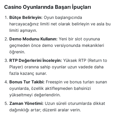
Casino Oyunlarında Başarı İpuçları
Bütçe Belirleyin:
Oyun başlangıcında
harcayacağınız limiti net olarak belirleyin ve asla bu
limiti aşmayın.
Demo Modunu Kullanın:
Yeni bir slot oyununa
geçmeden önce demo versiyonunda mekanikleri
öğrenin.
RTP Değerlerini İnceleyin:
Yüksek RTP (Return to
Player) oranına sahip oyunlar uzun vadede daha
fazla kazanç sunar.
Bonus Tur Takibi:
Freespin ve bonus turları sunan
oyunlarda, özellik aktifleşmeden bahsinizi
yükseltmeyi değerlendirin.
Zaman Yönetimi:
Uzun süreli oturumlarda dikkat
dağınıklığı artar; düzenli aralar verin.