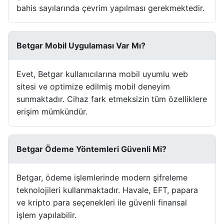
bahis sayılarında çevrim yapılması gerekmektedir.
Betgar Mobil Uygulaması Var Mı?
Evet, Betgar kullanıcılarına mobil uyumlu web
sitesi ve optimize edilmiş mobil deneyim
sunmaktadır. Cihaz fark etmeksizin tüm özelliklere
erişim mümkündür.
Betgar Ödeme Yöntemleri Güvenli Mi?
Betgar, ödeme işlemlerinde modern şifreleme
teknolojileri kullanmaktadır. Havale, EFT, papara
ve kripto para seçenekleri ile güvenli finansal
işlem yapılabilir.