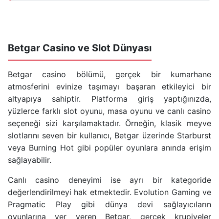
Betgar Casino ve Slot Dünyası
Betgar casino bölümü, gerçek bir kumarhane
atmosferini evinize taşımayı başaran etkileyici bir
altyapıya sahiptir. Platforma giriş yaptığınızda,
yüzlerce farklı slot oyunu, masa oyunu ve canlı casino
seçeneği sizi karşılamaktadır. Örneğin, klasik meyve
slotlarını seven bir kullanıcı, Betgar üzerinde Starburst
veya Burning Hot gibi popüler oyunlara anında erişim
sağlayabilir.
Canlı casino deneyimi ise ayrı bir kategoride
değerlendirilmeyi hak etmektedir. Evolution Gaming ve
Pragmatic Play gibi dünya devi sağlayıcıların
oyunlarına yer veren Betgar, gerçek krupiyeler