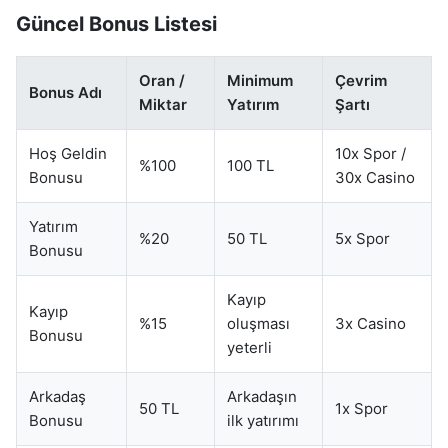
Güncel Bonus Listesi
Oran /
Minimum
Çevrim
Bonus Adı
Miktar
Yatırım
Şartı
Hoş Geldin
10x Spor /
%100
100 TL
Bonusu
30x Casino
Yatırım
%20
50 TL
5x Spor
Bonusu
Kayıp
Kayıp
%15
oluşması
3x Casino
Bonusu
yeterli
Arkadaş
Arkadaşın
50 TL
1x Spor
Bonusu
ilk yatırımı