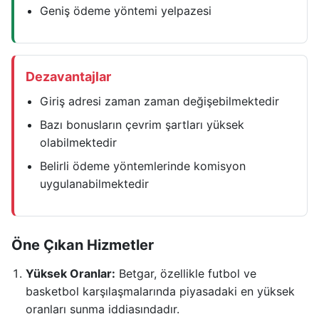
Geniş ödeme yöntemi yelpazesi
Dezavantajlar
Giriş adresi zaman zaman değişebilmektedir
Bazı bonusların çevrim şartları yüksek
olabilmektedir
Belirli ödeme yöntemlerinde komisyon
uygulanabilmektedir
Öne Çıkan Hizmetler
Yüksek Oranlar:
Betgar, özellikle futbol ve
basketbol karşılaşmalarında piyasadaki en yüksek
oranları sunma iddiasındadır.