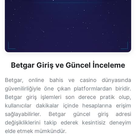
Betgar Giriş ve Güncel İnceleme
Betgar, online bahis ve casino dünyasında
güvenilirliğiyle öne çıkan platformlardan biridir.
Betgar giriş işlemleri son derece pratik olup,
kullanıcılar dakikalar içinde hesaplarına erişim
sağlayabilirler. Betgar güncel giriş adresi
değişikliklerini takip ederek kesintisiz deneyim
elde etmek mümkündür.