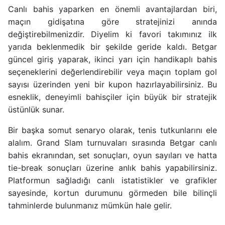
Canlı bahis yaparken en önemli avantajlardan biri,
maçın gidişatına göre stratejinizi anında
değiştirebilmenizdir. Diyelim ki favori takımınız ilk
yarıda beklenmedik bir şekilde geride kaldı. Betgar
güncel giriş yaparak, ikinci yarı için handikaplı bahis
seçeneklerini değerlendirebilir veya maçın toplam gol
sayısı üzerinden yeni bir kupon hazırlayabilirsiniz. Bu
esneklik, deneyimli bahisçiler için büyük bir stratejik
üstünlük sunar.
Bir başka somut senaryo olarak, tenis tutkunlarını ele
alalım. Grand Slam turnuvaları sırasında Betgar canlı
bahis ekranından, set sonuçları, oyun sayıları ve hatta
tie-break sonuçları üzerine anlık bahis yapabilirsiniz.
Platformun sağladığı canlı istatistikler ve grafikler
sayesinde, kortun durumunu görmeden bile bilinçli
tahminlerde bulunmanız mümkün hale gelir.