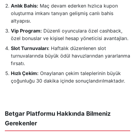
Anlık Bahis:
Maç devam ederken hızlıca kupon
oluşturma imkanı tanıyan gelişmiş canlı bahis
altyapısı.
Vip Program:
Düzenli oyunculara özel cashback,
özel bonuslar ve kişisel hesap yöneticisi avantajları.
Slot Turnuvaları:
Haftalık düzenlenen slot
turnuvalarında büyük ödül havuzlarından yararlanma
fırsatı.
Hızlı Çekim:
Onaylanan çekim taleplerinin büyük
çoğunluğu 30 dakika içinde sonuçlandırılmaktadır.
Betgar Platformu Hakkında Bilmeniz
Gerekenler