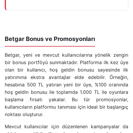
Betgar Bonus ve Promosyonları
Betgar, yeni ve mevcut kullanıcılarına yönelik zengin
bir bonus portföyü sunmaktadır. Platforma ilk kez üye
olan bir kullanıcı, hoş geldin bonusu sayesinde ilk
yatırımına ekstra avantajlar elde edebilir. Örneğin,
hesabına 500 TL yatıran yeni bir üye, %100 oranında
hoş geldin bonusu ile toplamda 1.000 TL ile oyunlara
başlama fırsatı yakalar. Bu tür promosyonlar,
kullanıcıların platformu tanıması için ideal bir başlangıç
noktası oluşturur.
Mevcut kullanıcılar için düzenlenen kampanyalar da