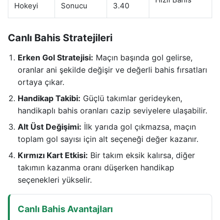
Hokeyi
Sonucu
3.40
Canlı Bahis Stratejileri
Erken Gol Stratejisi:
Maçın başında gol gelirse,
oranlar ani şekilde değişir ve değerli bahis fırsatları
ortaya çıkar.
Handikap Takibi:
Güçlü takımlar gerideyken,
handikaplı bahis oranları cazip seviyelere ulaşabilir.
Alt Üst Değişimi:
İlk yarıda gol çıkmazsa, maçın
toplam gol sayısı için alt seçeneği değer kazanır.
Kırmızı Kart Etkisi:
Bir takım eksik kalırsa, diğer
takımın kazanma oranı düşerken handikap
seçenekleri yükselir.
Canlı Bahis Avantajları