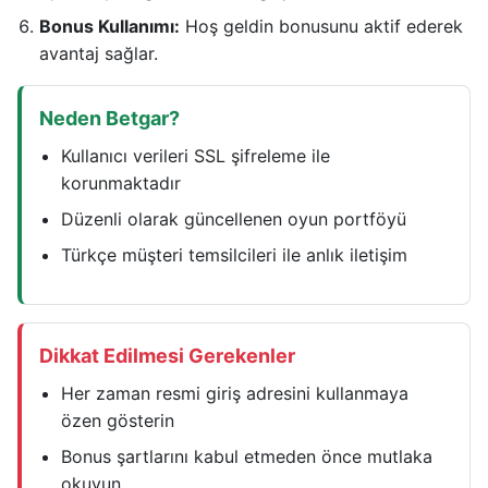
Bonus Kullanımı:
Hoş geldin bonusunu aktif ederek
avantaj sağlar.
Neden Betgar?
Kullanıcı verileri SSL şifreleme ile
korunmaktadır
Düzenli olarak güncellenen oyun portföyü
Türkçe müşteri temsilcileri ile anlık iletişim
Dikkat Edilmesi Gerekenler
Her zaman resmi giriş adresini kullanmaya
özen gösterin
Bonus şartlarını kabul etmeden önce mutlaka
okuyun