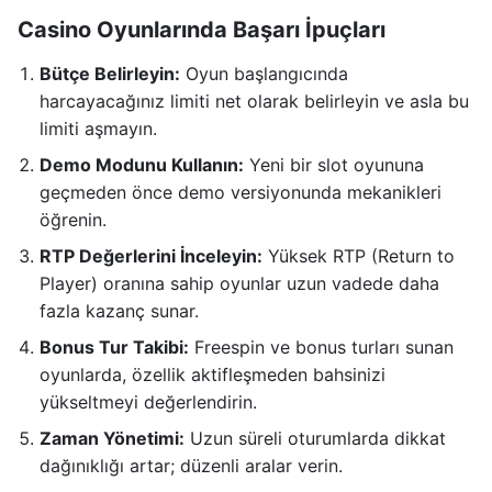
Casino Oyunlarında Başarı İpuçları
Bütçe Belirleyin:
Oyun başlangıcında
harcayacağınız limiti net olarak belirleyin ve asla bu
limiti aşmayın.
Demo Modunu Kullanın:
Yeni bir slot oyununa
geçmeden önce demo versiyonunda mekanikleri
öğrenin.
RTP Değerlerini İnceleyin:
Yüksek RTP (Return to
Player) oranına sahip oyunlar uzun vadede daha
fazla kazanç sunar.
Bonus Tur Takibi:
Freespin ve bonus turları sunan
oyunlarda, özellik aktifleşmeden bahsinizi
yükseltmeyi değerlendirin.
Zaman Yönetimi:
Uzun süreli oturumlarda dikkat
dağınıklığı artar; düzenli aralar verin.