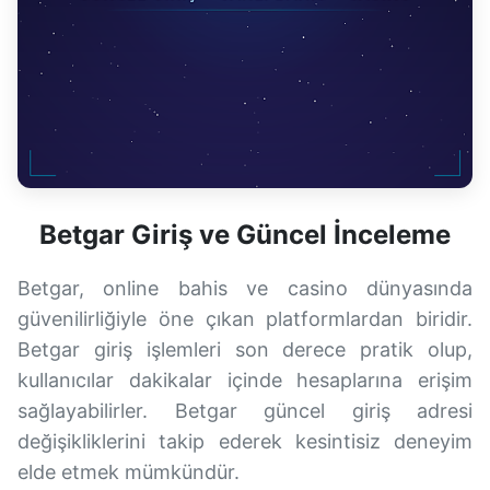
Betgar Giriş ve Güncel İnceleme
Betgar, online bahis ve casino dünyasında
güvenilirliğiyle öne çıkan platformlardan biridir.
Betgar giriş işlemleri son derece pratik olup,
kullanıcılar dakikalar içinde hesaplarına erişim
sağlayabilirler. Betgar güncel giriş adresi
değişikliklerini takip ederek kesintisiz deneyim
elde etmek mümkündür.