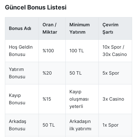
Güncel Bonus Listesi
Oran /
Minimum
Çevrim
Bonus Adı
Miktar
Yatırım
Şartı
Hoş Geldin
10x Spor /
%100
100 TL
Bonusu
30x Casino
Yatırım
%20
50 TL
5x Spor
Bonusu
Kayıp
Kayıp
%15
oluşması
3x Casino
Bonusu
yeterli
Arkadaş
Arkadaşın
50 TL
1x Spor
Bonusu
ilk yatırımı