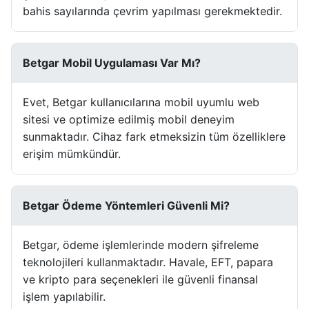
bahis sayılarında çevrim yapılması gerekmektedir.
Betgar Mobil Uygulaması Var Mı?
Evet, Betgar kullanıcılarına mobil uyumlu web
sitesi ve optimize edilmiş mobil deneyim
sunmaktadır. Cihaz fark etmeksizin tüm özelliklere
erişim mümkündür.
Betgar Ödeme Yöntemleri Güvenli Mi?
Betgar, ödeme işlemlerinde modern şifreleme
teknolojileri kullanmaktadır. Havale, EFT, papara
ve kripto para seçenekleri ile güvenli finansal
işlem yapılabilir.