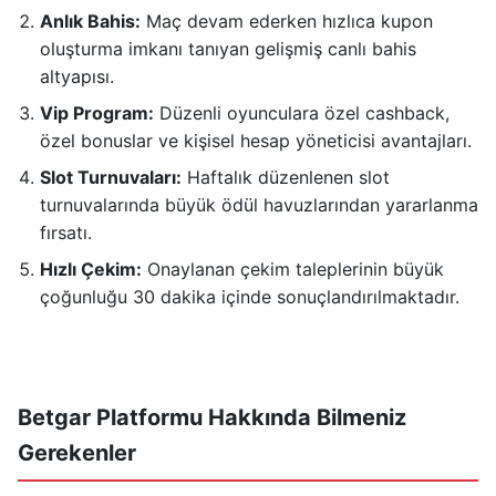
Anlık Bahis:
Maç devam ederken hızlıca kupon
oluşturma imkanı tanıyan gelişmiş canlı bahis
altyapısı.
Vip Program:
Düzenli oyunculara özel cashback,
özel bonuslar ve kişisel hesap yöneticisi avantajları.
Slot Turnuvaları:
Haftalık düzenlenen slot
turnuvalarında büyük ödül havuzlarından yararlanma
fırsatı.
Hızlı Çekim:
Onaylanan çekim taleplerinin büyük
çoğunluğu 30 dakika içinde sonuçlandırılmaktadır.
Betgar Platformu Hakkında Bilmeniz
Gerekenler