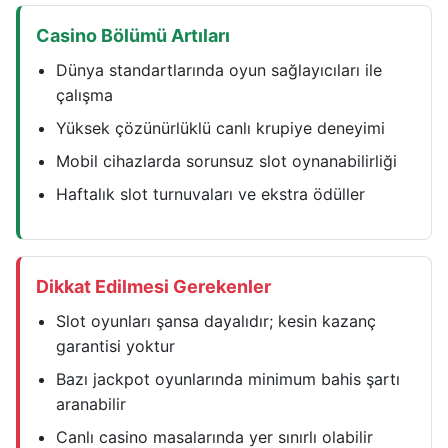
Casino Bölümü Artıları
Dünya standartlarında oyun sağlayıcıları ile
çalışma
Yüksek çözünürlüklü canlı krupiye deneyimi
Mobil cihazlarda sorunsuz slot oynanabilirliği
Haftalık slot turnuvaları ve ekstra ödüller
Dikkat Edilmesi Gerekenler
Slot oyunları şansa dayalıdır; kesin kazanç
garantisi yoktur
Bazı jackpot oyunlarında minimum bahis şartı
aranabilir
Canlı casino masalarında yer sınırlı olabilir