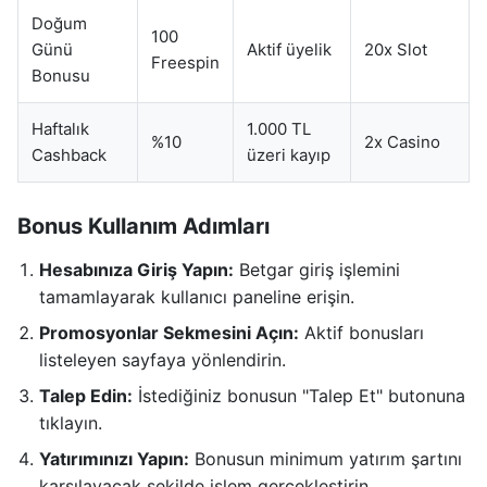
Doğum
100
Günü
Aktif üyelik
20x Slot
Freespin
Bonusu
Haftalık
1.000 TL
%10
2x Casino
Cashback
üzeri kayıp
Bonus Kullanım Adımları
Hesabınıza Giriş Yapın:
Betgar giriş işlemini
tamamlayarak kullanıcı paneline erişin.
Promosyonlar Sekmesini Açın:
Aktif bonusları
listeleyen sayfaya yönlendirin.
Talep Edin:
İstediğiniz bonusun "Talep Et" butonuna
tıklayın.
Yatırımınızı Yapın:
Bonusun minimum yatırım şartını
karşılayacak şekilde işlem gerçekleştirin.