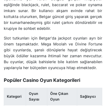
eşliğinde blackjack, rulet, baccarat ve poker oynama
imkanı sunar. Bir kullanıcı akşam evinde rahat bir
koltukta otururken, Betgar güncel giriş yaparak gerçek
bir kumarhanedeymiş gibi rulet çarkını döndürebilir ve
krupiye ile sohbet edebilir.
Slot tutkunları için Betgar'da jackpot oyunları ayrı bir
önem taşımaktadır. Mega Moolah ve Divine Fortune
gibi oyunlarda, şanslı dönüşlerle hayat değiştirecek
büyük ödüller kazanma ihtimali her zaman mevcuttur.
Bu oyunlar, düşük bahislerle bile katılım sağlanabilen
yapılarıyla her bütçeden oyuncuya hitap etmektedir.
Popüler Casino Oyun Kategorileri
Oyun
Öne Çıkan
Kategori
Sağlayıcı
Sayısı
Oyun