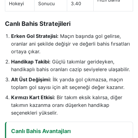
Hokeyi
Sonucu
3.40
Canlı Bahis Stratejileri
Erken Gol Stratejisi:
Maçın başında gol gelirse,
oranlar ani şekilde değişir ve değerli bahis fırsatları
ortaya çıkar.
Handikap Takibi:
Güçlü takımlar gerideyken,
handikaplı bahis oranları cazip seviyelere ulaşabilir.
Alt Üst Değişimi:
İlk yarıda gol çıkmazsa, maçın
toplam gol sayısı için alt seçeneği değer kazanır.
Kırmızı Kart Etkisi:
Bir takım eksik kalırsa, diğer
takımın kazanma oranı düşerken handikap
seçenekleri yükselir.
Canlı Bahis Avantajları