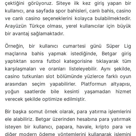
çektiğini görüyoruz. Siteye ilk kez giriş yapan bir
kullanıcı, ana sayfada spor bahisleri, canlı bahis, casino
ve canlı casino seçeneklerini kolayca bulabilmektedir.
Arayüzün Türkçe olması, yerel kullanıcılar için büyük
bir avantaj sağlamaktadır.
Örneğin, bir kullanıcı cumartesi günü Süper Lig
maçlarına bahis yapmak istediğinde, Betgar giriş
yaptıktan sonra futbol kategorisine tıklayarak tüm
karşılaşmaları ve oranları listeleyebilir. Aynı şekilde,
casino tutkunları slot bölümünde yüzlerce farklı oyun
arasından seçim yapabilirler. Platformun altyapısı,
yoğun saatlerde bile kesinti yaşamadan hizmet
verecek şekilde optimize edilmiştir.
Bir başka somut örnek olarak, para yatırma işlemlerini
ele alabiliriz. Betgar üzerinden hesabına para yatırmak
isteyen bir kullanıcı, papara, havale, kripto para ve
diğer modern ödeme yöntemlerini kullanarak işlemini