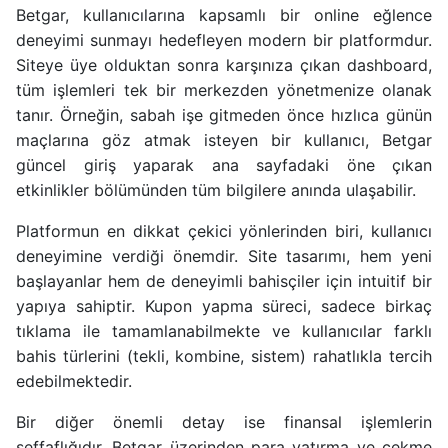
Betgar, kullanıcılarına kapsamlı bir online eğlence
deneyimi sunmayı hedefleyen modern bir platformdur.
Siteye üye olduktan sonra karşınıza çıkan dashboard,
tüm işlemleri tek bir merkezden yönetmenize olanak
tanır. Örneğin, sabah işe gitmeden önce hızlıca günün
maçlarına göz atmak isteyen bir kullanıcı, Betgar
güncel giriş yaparak ana sayfadaki öne çıkan
etkinlikler bölümünden tüm bilgilere anında ulaşabilir.
Platformun en dikkat çekici yönlerinden biri, kullanıcı
deneyimine verdiği önemdir. Site tasarımı, hem yeni
başlayanlar hem de deneyimli bahisçiler için intuitif bir
yapıya sahiptir. Kupon yapma süreci, sadece birkaç
tıklama ile tamamlanabilmekte ve kullanıcılar farklı
bahis türlerini (tekli, kombine, sistem) rahatlıkla tercih
edebilmektedir.
Bir diğer önemli detay ise finansal işlemlerin
şeffaflığıdır. Betgar üzerinden para yatırma ve çekme