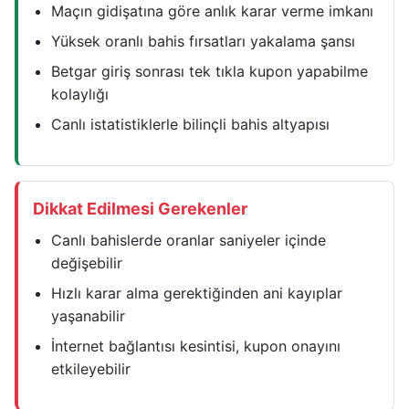
Maçın gidişatına göre anlık karar verme imkanı
Yüksek oranlı bahis fırsatları yakalama şansı
Betgar giriş sonrası tek tıkla kupon yapabilme
kolaylığı
Canlı istatistiklerle bilinçli bahis altyapısı
Dikkat Edilmesi Gerekenler
Canlı bahislerde oranlar saniyeler içinde
değişebilir
Hızlı karar alma gerektiğinden ani kayıplar
yaşanabilir
İnternet bağlantısı kesintisi, kupon onayını
etkileyebilir