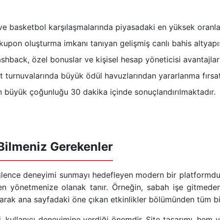
 ve basketbol karşılaşmalarında piyasadaki en yüksek oranla
pon oluşturma imkanı tanıyan gelişmiş canlı bahis altyapıs
hback, özel bonuslar ve kişisel hesap yöneticisi avantajları
t turnuvalarında büyük ödül havuzlarından yararlanma fırsat
n büyük çoğunluğu 30 dakika içinde sonuçlandırılmaktadır.
Bilmeniz Gerekenler
 eğlence deneyimi sunmayı hedefleyen modern bir platformdu
en yönetmenize olanak tanır. Örneğin, sabah işe gitmed
aparak ana sayfadaki öne çıkan etkinlikler bölümünden tüm bil
i, kullanıcı deneyimine verdiği önemdir. Site tasarımı, hem 