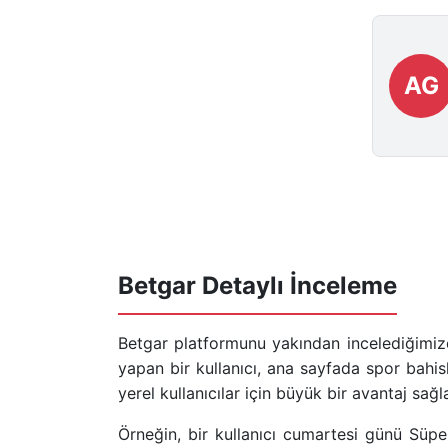
AG
Betgar Detaylı İnceleme
Betgar platformunu yakından incelediğimizde
yapan bir kullanıcı, ana sayfada spor bahis
yerel kullanıcılar için büyük bir avantaj sağ
Örneğin, bir kullanıcı cumartesi günü Süpe