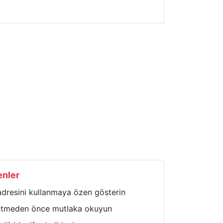
enler
adresini kullanmaya özen gösterin
l etmeden önce mutlaka okuyun