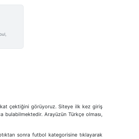
bul,
at çektiğini görüyoruz. Siteye ilk kez giriş
yca bulabilmektedir. Arayüzün Türkçe olması,
tıktan sonra futbol kategorisine tıklayarak