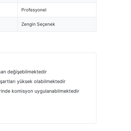
Profesyonel
Zengin Seçenek
an değişebilmektedir
şartları yüksek olabilmektedir
rinde komisyon uygulanabilmektedir