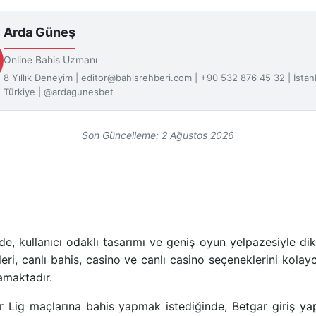
Arda Güneş
Online Bahis Uzmanı
8 Yıllık Deneyim | editor@bahisrehberi.com | +90 532 876 45 32 | İstan
Türkiye | @ardagunesbet
Son Güncelleme: 2 Ağustos 2026
, kullanıcı odaklı tasarımı ve geniş oyun yelpazesiyle dikk
leri, canlı bahis, casino ve canlı casino seçeneklerini kola
lamaktadır.
r Lig maçlarına bahis yapmak istediğinde, Betgar giriş yap