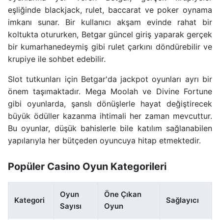
eşliğinde blackjack, rulet, baccarat ve poker oynama
imkanı sunar. Bir kullanıcı akşam evinde rahat bir
koltukta otururken, Betgar güncel giriş yaparak gerçek
bir kumarhanedeymiş gibi rulet çarkını döndürebilir ve
krupiye ile sohbet edebilir.
Slot tutkunları için Betgar'da jackpot oyunları ayrı bir
önem taşımaktadır. Mega Moolah ve Divine Fortune
gibi oyunlarda, şanslı dönüşlerle hayat değiştirecek
büyük ödüller kazanma ihtimali her zaman mevcuttur.
Bu oyunlar, düşük bahislerle bile katılım sağlanabilen
yapılarıyla her bütçeden oyuncuya hitap etmektedir.
Popüler Casino Oyun Kategorileri
Oyun
Öne Çıkan
Kategori
Sağlayıcı
Sayısı
Oyun