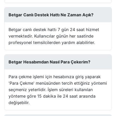
Betgar Canlı Destek Hattı Ne Zaman Açık?
Betgar canlı destek hattı 7 gün 24 saat hizmet
vermektedir. Kullanıcılar günün her saatinde
profesyonel temsilcilerden yardım alabilirler.
Betgar Hesabımdan Nasıl Para Çekerim?
Para çekme işlemi için hesabınıza giriş yaparak
'Para Çekme' menüsünden tercih ettiğiniz yöntemi
seçmeniz yeterlidir. İşlem süreleri kullanılan
yönteme göre 15 dakika ile 24 saat arasında
değişebilir.