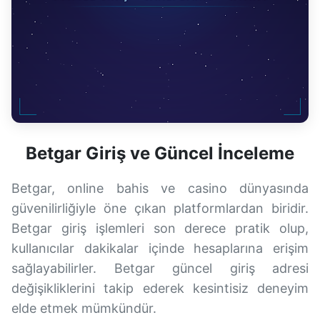
Betgar Giriş ve Güncel İnceleme
Betgar, online bahis ve casino dünyasında
güvenilirliğiyle öne çıkan platformlardan biridir.
Betgar giriş işlemleri son derece pratik olup,
kullanıcılar dakikalar içinde hesaplarına erişim
sağlayabilirler. Betgar güncel giriş adresi
değişikliklerini takip ederek kesintisiz deneyim
elde etmek mümkündür.