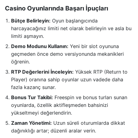
Casino Oyunlarında Başarı İpuçları
Bütçe Belirleyin:
Oyun başlangıcında
harcayacağınız limiti net olarak belirleyin ve asla bu
limiti aşmayın.
Demo Modunu Kullanın:
Yeni bir slot oyununa
geçmeden önce demo versiyonunda mekanikleri
öğrenin.
RTP Değerlerini İnceleyin:
Yüksek RTP (Return to
Player) oranına sahip oyunlar uzun vadede daha
fazla kazanç sunar.
Bonus Tur Takibi:
Freespin ve bonus turları sunan
oyunlarda, özellik aktifleşmeden bahsinizi
yükseltmeyi değerlendirin.
Zaman Yönetimi:
Uzun süreli oturumlarda dikkat
dağınıklığı artar; düzenli aralar verin.