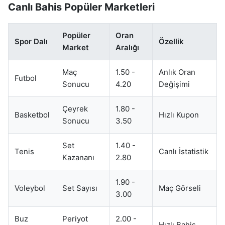
Canlı Bahis Popüler Marketleri
Popüler
Oran
Spor Dalı
Özellik
Market
Aralığı
Maç
1.50 -
Anlık Oran
Futbol
Sonucu
4.20
Değişimi
Çeyrek
1.80 -
Basketbol
Hızlı Kupon
Sonucu
3.50
Set
1.40 -
Tenis
Canlı İstatistik
Kazananı
2.80
1.90 -
Voleybol
Set Sayısı
Maç Görseli
3.00
Buz
Periyot
2.00 -
Hızlı Bahis