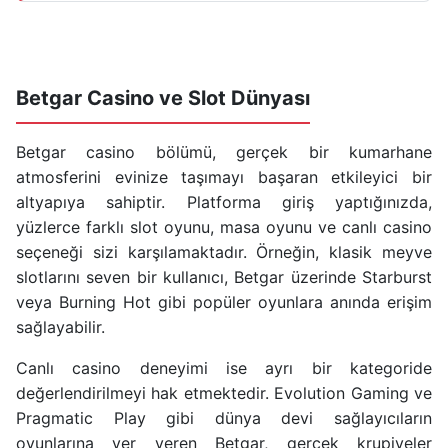
Betgar Casino ve Slot Dünyası
Betgar casino bölümü, gerçek bir kumarhane
atmosferini evinize taşımayı başaran etkileyici bir
altyapıya sahiptir. Platforma giriş yaptığınızda,
yüzlerce farklı slot oyunu, masa oyunu ve canlı casino
seçeneği sizi karşılamaktadır. Örneğin, klasik meyve
slotlarını seven bir kullanıcı, Betgar üzerinde Starburst
veya Burning Hot gibi popüler oyunlara anında erişim
sağlayabilir.
Canlı casino deneyimi ise ayrı bir kategoride
değerlendirilmeyi hak etmektedir. Evolution Gaming ve
Pragmatic Play gibi dünya devi sağlayıcıların
oyunlarına yer veren Betgar, gerçek krupiyeler