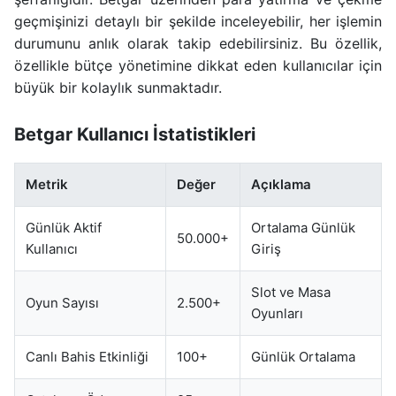
geçmişinizi detaylı bir şekilde inceleyebilir, her işlemin
durumunu anlık olarak takip edebilirsiniz. Bu özellik,
özellikle bütçe yönetimine dikkat eden kullanıcılar için
büyük bir kolaylık sunmaktadır.
Betgar Kullanıcı İstatistikleri
Metrik
Değer
Açıklama
Günlük Aktif
Ortalama Günlük
50.000+
Kullanıcı
Giriş
Slot ve Masa
Oyun Sayısı
2.500+
Oyunları
Canlı Bahis Etkinliği
100+
Günlük Ortalama