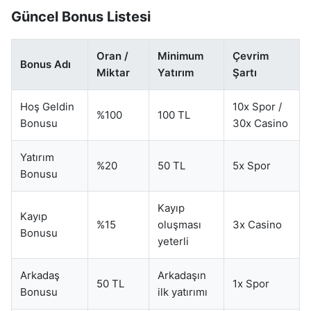
Güncel Bonus Listesi
Oran /
Minimum
Çevrim
Bonus Adı
Miktar
Yatırım
Şartı
Hoş Geldin
10x Spor /
%100
100 TL
Bonusu
30x Casino
Yatırım
%20
50 TL
5x Spor
Bonusu
Kayıp
Kayıp
%15
oluşması
3x Casino
Bonusu
yeterli
Arkadaş
Arkadaşın
50 TL
1x Spor
Bonusu
ilk yatırımı