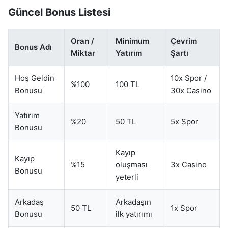
Güncel Bonus Listesi
Oran /
Minimum
Çevrim
Bonus Adı
Miktar
Yatırım
Şartı
Hoş Geldin
10x Spor /
%100
100 TL
Bonusu
30x Casino
Yatırım
%20
50 TL
5x Spor
Bonusu
Kayıp
Kayıp
%15
oluşması
3x Casino
Bonusu
yeterli
Arkadaş
Arkadaşın
50 TL
1x Spor
Bonusu
ilk yatırımı