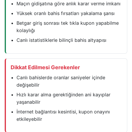
Maçın gidişatına göre anlık karar verme imkanı
Yüksek oranlı bahis fırsatları yakalama şansı
Betgar giriş sonrası tek tıkla kupon yapabilme
kolaylığı
Canlı istatistiklerle bilinçli bahis altyapısı
Dikkat Edilmesi Gerekenler
Canlı bahislerde oranlar saniyeler içinde
değişebilir
Hızlı karar alma gerektiğinden ani kayıplar
yaşanabilir
İnternet bağlantısı kesintisi, kupon onayını
etkileyebilir