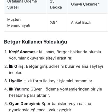
Ortalama Ödeme
25
Onaylı Çekimler
Süresi
Dakika
Müşteri
%94
Anket Bazlı
Memnuniyeti
Betgar Kullanıcı Yolculuğu
Keşif Aşaması:
Kullanıcı, Betgar hakkında olumlu
yorumlar okuyarak siteyi araştırır.
İlk Giriş:
Betgar giriş adresini bulur ve ana sayfayı
inceler.
Üyelik:
Hızlı form ile kayıt işlemini tamamlar.
İlk Yatırım:
Güvenli ödeme yöntemlerinden biriyle
hesabına para aktarır.
Oyun Deneyimi:
Spor bahisleri veya casino
oyunlarıyla eğlenceli vakit geçirir.