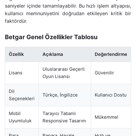
saniyeler içinde tamamlayabilir. Bu hızlı işlem altyapısı,
kullanıcı memnuniyetini doğrudan etkileyen kritik bir
faktördür.
Betgar Genel Özellikler Tablosu
Özellik
Açıklama
Değerlendirme
Uluslararası Geçerli
Lisans
Güvenilir
Oyun Lisansı
Dil
Türkçe, İngilizce
Kullanıcı Dostu
Seçenekleri
Mobil
Tarayıcı Tabanlı
Mükemmel
Uyumluluk
Responsive Tasarım
Para
Papara, Havale,
Hızlı ve