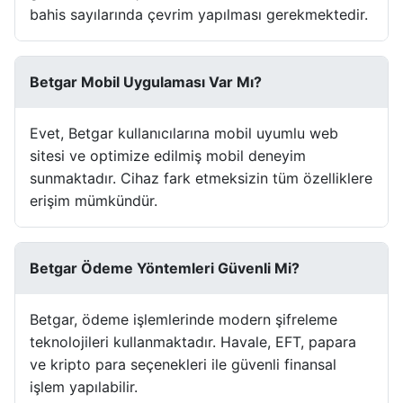
bahis sayılarında çevrim yapılması gerekmektedir.
Betgar Mobil Uygulaması Var Mı?
Evet, Betgar kullanıcılarına mobil uyumlu web
sitesi ve optimize edilmiş mobil deneyim
sunmaktadır. Cihaz fark etmeksizin tüm özelliklere
erişim mümkündür.
Betgar Ödeme Yöntemleri Güvenli Mi?
Betgar, ödeme işlemlerinde modern şifreleme
teknolojileri kullanmaktadır. Havale, EFT, papara
ve kripto para seçenekleri ile güvenli finansal
işlem yapılabilir.