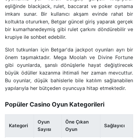
eşliğinde blackjack, rulet, baccarat ve poker oynama
imkanı sunar. Bir kullanıcı akşam evinde rahat bir
koltukta otururken, Betgar güncel giriş yaparak gerçek
bir kumarhanedeymiş gibi rulet çarkını döndürebilir ve
krupiye ile sohbet edebilir.
Slot tutkunları için Betgar'da jackpot oyunları ayrı bir
önem taşımaktadır. Mega Moolah ve Divine Fortune
gibi oyunlarda, şanslı dönüşlerle hayat değiştirecek
büyük ödüller kazanma ihtimali her zaman mevcuttur.
Bu oyunlar, düşük bahislerle bile katılım sağlanabilen
yapılarıyla her bütçeden oyuncuya hitap etmektedir.
Popüler Casino Oyun Kategorileri
Oyun
Öne Çıkan
Kategori
Sağlayıcı
Sayısı
Oyun