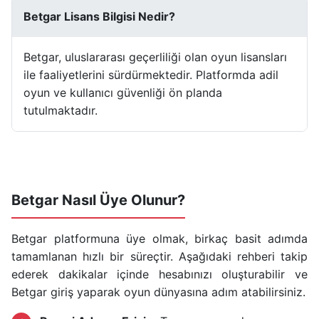
Betgar Lisans Bilgisi Nedir?
Betgar, uluslararası geçerliliği olan oyun lisansları
ile faaliyetlerini sürdürmektedir. Platformda adil
oyun ve kullanıcı güvenliği ön planda
tutulmaktadır.
Betgar Nasıl Üye Olunur?
Betgar platformuna üye olmak, birkaç basit adımda
tamamlanan hızlı bir süreçtir. Aşağıdaki rehberi takip
ederek dakikalar içinde hesabınızı oluşturabilir ve
Betgar giriş yaparak oyun dünyasına adım atabilirsiniz.