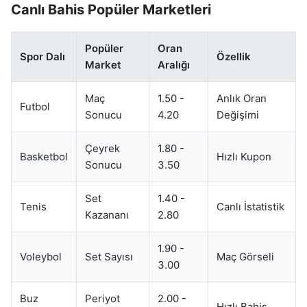
Canlı Bahis Popüler Marketleri
Popüler
Oran
Spor Dalı
Özellik
Market
Aralığı
Maç
1.50 -
Anlık Oran
Futbol
Sonucu
4.20
Değişimi
Çeyrek
1.80 -
Basketbol
Hızlı Kupon
Sonucu
3.50
Set
1.40 -
Tenis
Canlı İstatistik
Kazananı
2.80
1.90 -
Voleybol
Set Sayısı
Maç Görseli
3.00
Buz
Periyot
2.00 -
Hızlı Bahis