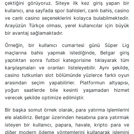
çektiğini görüyoruz. Siteye ilk kez giriş yapan bir
kullanıcı, ana sayfada spor bahisleri, canlı bahis, casino
ve canlı casino seçeneklerini kolayca bulabilmektedir.
Arayüzün Türkçe olması, yerel kullanıcılar için büyük
bir avantaj sağlamaktadır.
Örneğin, bir kullanıcı cumartesi günü Süper Lig
maçlarına bahis yapmak istediğinde, Betgar giriş
yaptıktan sonra futbol kategorisine tıklayarak tüm
karşılaşmaları ve oranları listeleyebilir. Aynı şekilde,
casino tutkunları slot bölümünde yüzlerce farklı oyun
arasından seçim yapabilirler. Platformun altyapısı,
yoğun saatlerde bile kesinti yaşamadan hizmet
verecek şekilde optimize edilmiştir.
Bir başka somut örnek olarak, para yatırma işlemlerini
ele alabiliriz. Betgar üzerinden hesabına para yatırmak
isteyen bir kullanıcı, papara, havale, kripto para ve
diğer modern ödeme yöntemlerini kullanarak işlemini