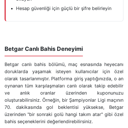
Hesap güvenliği için güçlü bir şifre belirleyin
Betgar Canlı Bahis Deneyimi
Betgar canlı bahis bölümü, maç esnasında heyecanı
doruklarda yaşamak isteyen kullanıcılar için özel
olarak tasarlanmıştır. Platforma giriş yaptığınızda, o an
oynanan tüm karşılaşmaları canlı olarak takip edebilir
ve anlık oranlar üzerinden kuponunuzu
oluşturabilirsiniz. Örneğin, bir Şampiyonlar Ligi maçının
70. dakikasında gol beklentisi yüksekse, Betgar
üzerinden "bir sonraki golü hangi takım atar" gibi özel
bahis seçeneklerini değerlendirebilirsiniz.