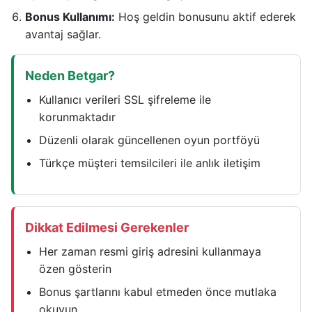
Bonus Kullanımı:
Hoş geldin bonusunu aktif ederek
avantaj sağlar.
Neden Betgar?
Kullanıcı verileri SSL şifreleme ile
korunmaktadır
Düzenli olarak güncellenen oyun portföyü
Türkçe müşteri temsilcileri ile anlık iletişim
Dikkat Edilmesi Gerekenler
Her zaman resmi giriş adresini kullanmaya
özen gösterin
Bonus şartlarını kabul etmeden önce mutlaka
okuyun