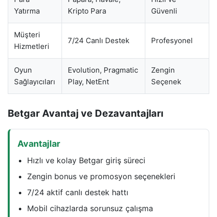
Yatırma
Kripto Para
Güvenli
Müşteri
7/24 Canlı Destek
Profesyonel
Hizmetleri
Oyun
Evolution, Pragmatic
Zengin
Sağlayıcıları
Play, NetEnt
Seçenek
Betgar Avantaj ve Dezavantajları
Avantajlar
Hızlı ve kolay Betgar giriş süreci
Zengin bonus ve promosyon seçenekleri
7/24 aktif canlı destek hattı
Mobil cihazlarda sorunsuz çalışma