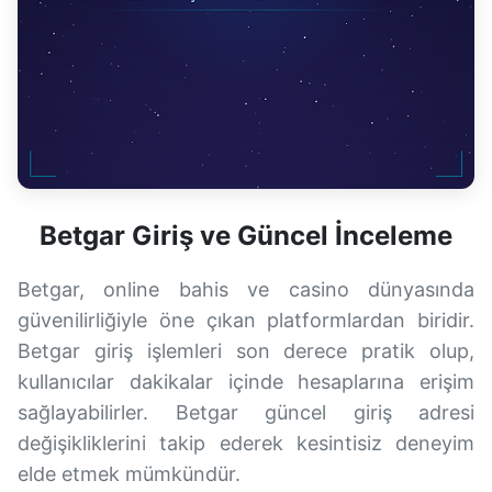
Betgar Giriş ve Güncel İnceleme
Betgar, online bahis ve casino dünyasında
güvenilirliğiyle öne çıkan platformlardan biridir.
Betgar giriş işlemleri son derece pratik olup,
kullanıcılar dakikalar içinde hesaplarına erişim
sağlayabilirler. Betgar güncel giriş adresi
değişikliklerini takip ederek kesintisiz deneyim
elde etmek mümkündür.