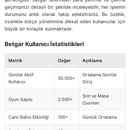
geçmişinizi detaylı bir şekilde inceleyebilir, her işlemin
durumunu anlık olarak takip edebilirsiniz. Bu özellik,
özellikle bütçe yönetimine dikkat eden kullanıcılar için
büyük bir kolaylık sunmaktadır.
Betgar Kullanıcı İstatistikleri
Metrik
Değer
Açıklama
Günlük Aktif
Ortalama Günlük
50.000+
Kullanıcı
Giriş
Slot ve Masa
Oyun Sayısı
2.500+
Oyunları
Canlı Bahis Etkinliği
100+
Günlük Ortalama