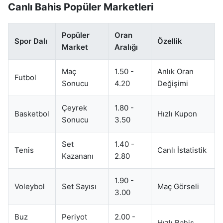
Canlı Bahis Popüler Marketleri
Popüler
Oran
Spor Dalı
Özellik
Market
Aralığı
Maç
1.50 -
Anlık Oran
Futbol
Sonucu
4.20
Değişimi
Çeyrek
1.80 -
Basketbol
Hızlı Kupon
Sonucu
3.50
Set
1.40 -
Tenis
Canlı İstatistik
Kazananı
2.80
1.90 -
Voleybol
Set Sayısı
Maç Görseli
3.00
Buz
Periyot
2.00 -
Hızlı Bahis