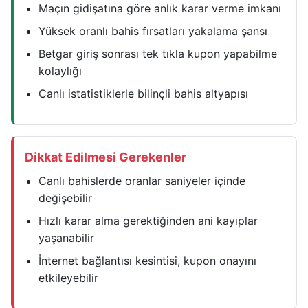
Maçın gidişatına göre anlık karar verme imkanı
Yüksek oranlı bahis fırsatları yakalama şansı
Betgar giriş sonrası tek tıkla kupon yapabilme
kolaylığı
Canlı istatistiklerle bilinçli bahis altyapısı
Dikkat Edilmesi Gerekenler
Canlı bahislerde oranlar saniyeler içinde
değişebilir
Hızlı karar alma gerektiğinden ani kayıplar
yaşanabilir
İnternet bağlantısı kesintisi, kupon onayını
etkileyebilir