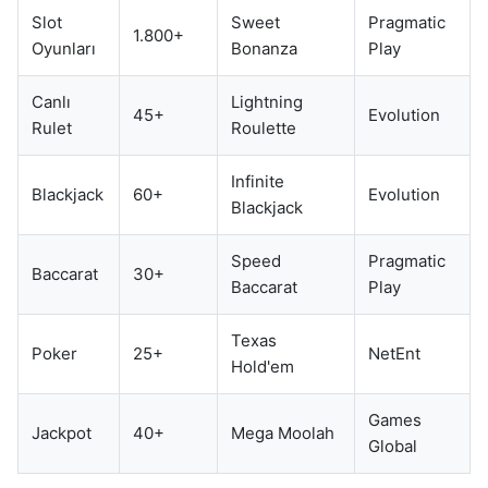
Slot
Sweet
Pragmatic
1.800+
Oyunları
Bonanza
Play
Canlı
Lightning
45+
Evolution
Rulet
Roulette
Infinite
Blackjack
60+
Evolution
Blackjack
Speed
Pragmatic
Baccarat
30+
Baccarat
Play
Texas
Poker
25+
NetEnt
Hold'em
Games
Jackpot
40+
Mega Moolah
Global