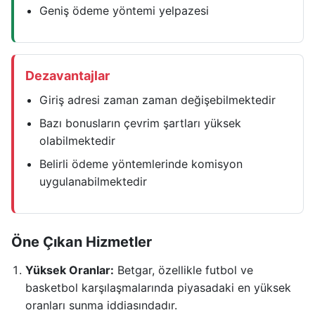
Geniş ödeme yöntemi yelpazesi
Dezavantajlar
Giriş adresi zaman zaman değişebilmektedir
Bazı bonusların çevrim şartları yüksek
olabilmektedir
Belirli ödeme yöntemlerinde komisyon
uygulanabilmektedir
Öne Çıkan Hizmetler
Yüksek Oranlar:
Betgar, özellikle futbol ve
basketbol karşılaşmalarında piyasadaki en yüksek
oranları sunma iddiasındadır.