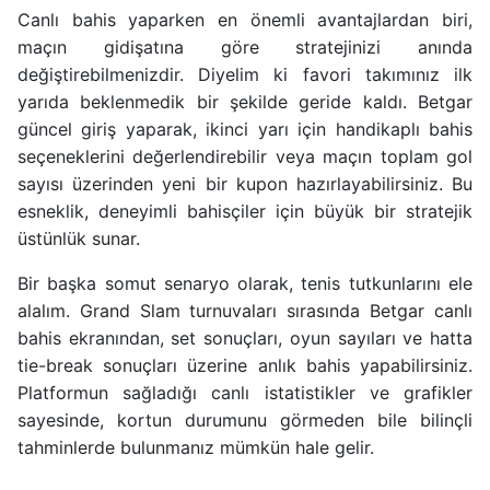
Canlı bahis yaparken en önemli avantajlardan biri,
maçın gidişatına göre stratejinizi anında
değiştirebilmenizdir. Diyelim ki favori takımınız ilk
yarıda beklenmedik bir şekilde geride kaldı. Betgar
güncel giriş yaparak, ikinci yarı için handikaplı bahis
seçeneklerini değerlendirebilir veya maçın toplam gol
sayısı üzerinden yeni bir kupon hazırlayabilirsiniz. Bu
esneklik, deneyimli bahisçiler için büyük bir stratejik
üstünlük sunar.
Bir başka somut senaryo olarak, tenis tutkunlarını ele
alalım. Grand Slam turnuvaları sırasında Betgar canlı
bahis ekranından, set sonuçları, oyun sayıları ve hatta
tie-break sonuçları üzerine anlık bahis yapabilirsiniz.
Platformun sağladığı canlı istatistikler ve grafikler
sayesinde, kortun durumunu görmeden bile bilinçli
tahminlerde bulunmanız mümkün hale gelir.