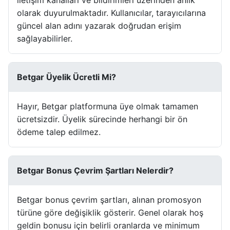
iletişim kanalları ve bildirimleri üzerinden anlık
olarak duyurulmaktadır. Kullanıcılar, tarayıcılarına
güncel alan adını yazarak doğrudan erişim
sağlayabilirler.
Betgar Üyelik Ücretli Mi?
Hayır, Betgar platformuna üye olmak tamamen
ücretsizdir. Üyelik sürecinde herhangi bir ön
ödeme talep edilmez.
Betgar Bonus Çevrim Şartları Nelerdir?
Betgar bonus çevrim şartları, alınan promosyon
türüne göre değişiklik gösterir. Genel olarak hoş
geldin bonusu için belirli oranlarda ve minimum