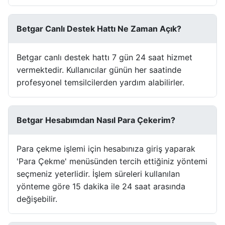
Betgar Canlı Destek Hattı Ne Zaman Açık?
Betgar canlı destek hattı 7 gün 24 saat hizmet
vermektedir. Kullanıcılar günün her saatinde
profesyonel temsilcilerden yardım alabilirler.
Betgar Hesabımdan Nasıl Para Çekerim?
Para çekme işlemi için hesabınıza giriş yaparak
'Para Çekme' menüsünden tercih ettiğiniz yöntemi
seçmeniz yeterlidir. İşlem süreleri kullanılan
yönteme göre 15 dakika ile 24 saat arasında
değişebilir.