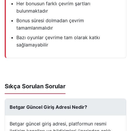
Her bonusun farklı çevrim şartları
bulunmaktadır
Bonus süresi dolmadan çevrim
tamamlanmalıdır
Bazı oyunlar çevrime tam olarak katkı
sağlamayabilir
Sıkça Sorulan Sorular
Betgar Güncel Giriş Adresi Nedir?
Betgar güncel giriş adresi, platformun resmi