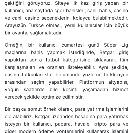
çektiğini görüyoruz. Siteye ilk kez giriş yapan bir
kullanıcı, ana sayfada spor bahisleri, canlı bahis, casino
ve canlı casino seçeneklerini kolayca bulabilmektedir.
Arayüzün Türkçe olması, yerel kullanıcılar için büyük
bir avantaj sağlamaktadır.
Örneğin, bir kullanıcı cumartesi günü Süper Lig
maçlarına bahis yapmak istediğinde, Betgar giriş
yaptıktan sonra futbol kategorisine tıklayarak tüm
karşılaşmaları ve oranları listeleyebilir. Aynı şekilde,
casino tutkunları slot bölümünde yüzlerce farklı oyun
arasından seçim yapabilirler. Platformun altyapısı,
yoğun saatlerde bile kesinti yaşamadan hizmet
verecek şekilde optimize edilmiştir.
Bir başka somut örnek olarak, para yatırma işlemlerini
ele alabiliriz. Betgar üzerinden hesabına para yatırmak
isteyen bir kullanıcı, papara, havale, kripto para ve
diğer modern ödeme yöntemlerini kullanarak işlemini