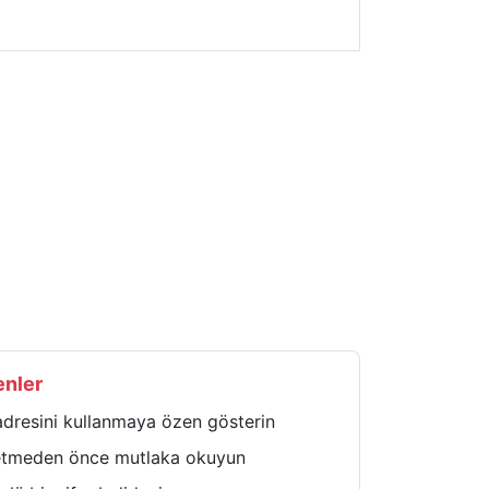
enler
adresini kullanmaya özen gösterin
l etmeden önce mutlaka okuyun