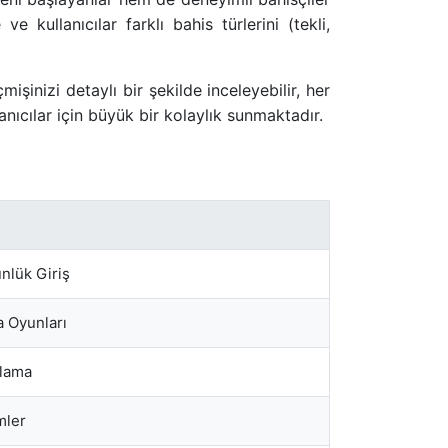
 kullanıcılar farklı bahis türlerini (tekli,
şinizi detaylı bir şekilde inceleyebilir, her
anıcılar için büyük bir kolaylık sunmaktadır.
nlük Giriş
a Oyunları
alama
mler