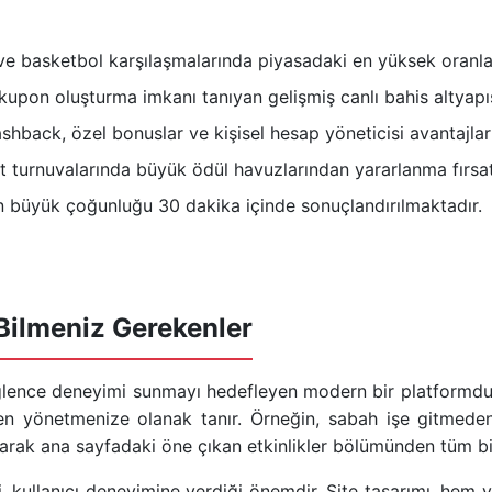
 ve basketbol karşılaşmalarında piyasadaki en yüksek oranla
pon oluşturma imkanı tanıyan gelişmiş canlı bahis altyapıs
hback, özel bonuslar ve kişisel hesap yöneticisi avantajları
t turnuvalarında büyük ödül havuzlarından yararlanma fırsat
n büyük çoğunluğu 30 dakika içinde sonuçlandırılmaktadır.
Bilmeniz Gerekenler
 eğlence deneyimi sunmayı hedefleyen modern bir platformdu
en yönetmenize olanak tanır. Örneğin, sabah işe gitmed
aparak ana sayfadaki öne çıkan etkinlikler bölümünden tüm bil
i, kullanıcı deneyimine verdiği önemdir. Site tasarımı, hem 