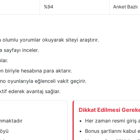
%94
Anket Bazlı
 olumlu yorumlar okuyarak siteyi araştırır.
a sayfayı inceler.
lar.
biriyle hesabına para aktarır.
o oyunlarıyla eğlenceli vakit geçirir.
if ederek avantaj sağlar.
Dikkat Edilmesi Gerek
unmaktadır
Her zaman resmi giriş 
föyü
Bonus şartlarını kabu