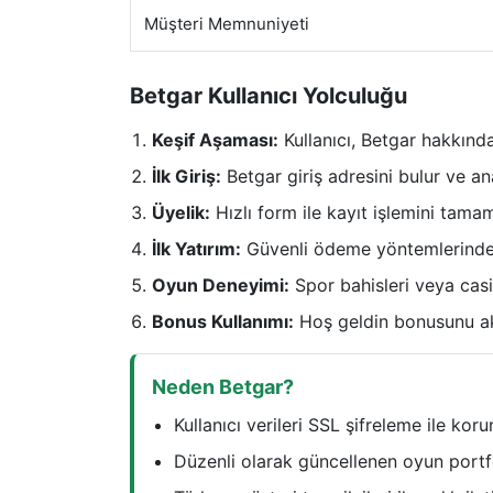
Müşteri Memnuniyeti
Betgar Kullanıcı Yolculuğu
Keşif Aşaması:
Kullanıcı, Betgar hakkında
İlk Giriş:
Betgar giriş adresini bulur ve an
Üyelik:
Hızlı form ile kayıt işlemini tamam
İlk Yatırım:
Güvenli ödeme yöntemlerinden 
Oyun Deneyimi:
Spor bahisleri veya casin
Bonus Kullanımı:
Hoş geldin bonusunu akt
Neden Betgar?
Kullanıcı verileri SSL şifreleme ile kor
Düzenli olarak güncellenen oyun port