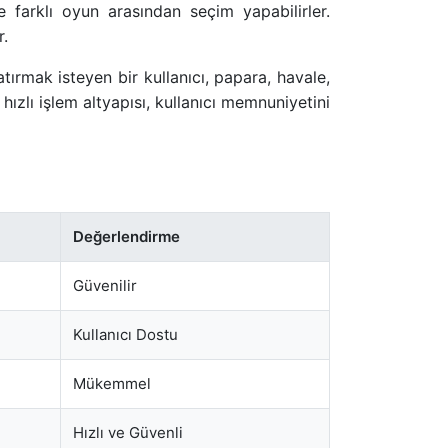
e farklı oyun arasından seçim yapabilirler.
r.
tırmak isteyen bir kullanıcı, papara, havale,
ızlı işlem altyapısı, kullanıcı memnuniyetini
Değerlendirme
Güvenilir
Kullanıcı Dostu
Mükemmel
Hızlı ve Güvenli